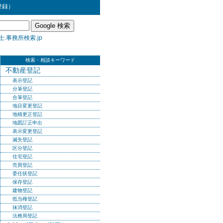
登録）
.事務所検索.jp
検索・相談キーワード
不動産登記
表示登記
分筆登記
合筆登記
地目変更登記
地積更正登記
地図訂正申出
表示変更登記
滅失登記
区分登記
住宅登記
売買登記
委任状登記
保存登記
建物登記
抵当権登記
抹消登記
法務局登記