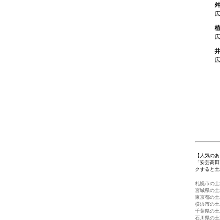
1
【人気のあ
「安芸高田
クすると土
札幌市の土
宮城県の土
東京都の土
横浜市の土
千葉県の土
石川県の土