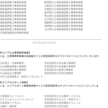
地家屋調査士事務所検索
静岡県の土地家屋調査士事務所検索
地家屋調査士事務所検索
大阪府の土地家屋調査士事務所検索
地家屋調査士事務所検索
京都府の土地家屋調査士事務所検索
地家屋調査士事務所検索
奈良県の土地家屋調査士事務所検索
地家屋調査士事務所検索
岡山県の土地家屋調査士事務所検索
地家屋調査士事務所検索
山口県の土地家屋調査士事務所検索
地家屋調査士事務所検索
愛媛県の土地家屋調査士事務所検索
地家屋調査士事務所検索
福岡県の土地家屋調査士事務所検索
地家屋調査士事務所検索
大分県の土地家屋調査士事務所検索
土地家屋調査士事務所検索
-
Yomi-Search Ver4.21
-
市エリアの士業事務所検索】
トは、士業事務所検索の各姉妹サイトの安芸高田市カテゴリーのページにリンクしています。
の弁護士・法律事務所
安芸高田市の司法書士事務所
の土地家屋調査士事務所
安芸高田市の行政書士事務所
の社会保険労務士事務所
安芸高田市の税理士事務所
の公認会計士事務所
安芸高田市の弁理士事務所
の中小企業診断士・経営コンサルタント
市エリアのスポット検索】
トは、エリアスポット検索各姉妹サイトの安芸高田市カテゴリーのページにリンクしていま
の岩盤浴ストーンスパ
安芸高田市のヨガ教室・スタジオ
のリラクゼーションマッサージ
安芸高田市のエステ・美容サロン
の美容室ヘアサロン
安芸高田市の美容整形クリニック
の歯科・歯医者
安芸高田市の住宅会社