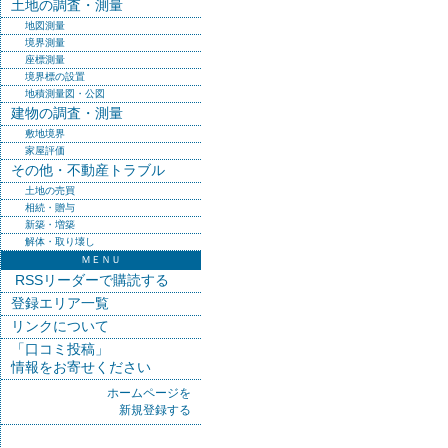
土地の調査・測量
地図測量
境界測量
座標測量
境界標の設置
地積測量図・公図
建物の調査・測量
敷地境界
家屋評価
その他・不動産トラブル
土地の売買
相続・贈与
新築・増築
解体・取り壊し
ＭＥＮＵ
RSSリーダーで購読する
登録エリア一覧
リンクについて
「口コミ投稿」
情報をお寄せください
ホームページを
新規登録する