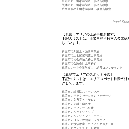
高知県の土地家屋調査士事務所検索
熊本県の土地家屋調査士事務所検索
鹿児島県の土地家屋調査士事務所検索
-
Yomi-Sear
【真庭市エリアの士業事務所検索】
下記のリストは、士業事務所検索の各姉妹
しています。
真庭市の弁護士・法律事務所
真庭市の土地家屋調査士事務所
真庭市の社会保険労務士事務所
真庭市の公認会計士事務所
真庭市の中小企業診断士・経営コンサルタント
【真庭市エリアのスポット検索】
下記のリストは、エリアスポット検索各姉
クしています。
真庭市の岩盤浴ストーンスパ
真庭市のリラクゼーションマッサージ
真庭市の美容室ヘアサロン
真庭市の歯科・歯医者
真庭市のリフォーム会社
真庭市のペットショップ
真庭市のペンション・コテージ
真庭市のゴルフ練習場・ショップ
真庭市の水泳教室・スイミングスクール
真庭市のダンススクール教室