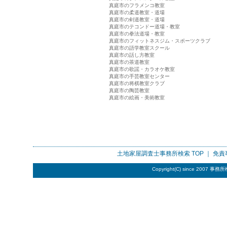
真庭市のフラメンコ教室
真庭市の柔道教室・道場
真庭市の剣道教室・道場
真庭市のテコンドー道場・教室
真庭市の拳法道場・教室
真庭市のフィットネスジム・スポーツクラブ
真庭市の語学教室スクール
真庭市の話し方教室
真庭市の茶道教室
真庭市の歌謡・カラオケ教室
真庭市の手芸教室センター
真庭市の将棋教室クラブ
真庭市の陶芸教室
真庭市の絵画・美術教室
土地家屋調査士事務所検索
TOP ｜
免責
Copyright(C) since 2007
事務所