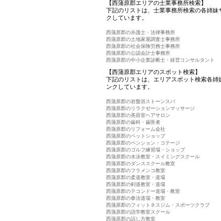
【西蒲原郡エリアの士業事務所検索】
下記のリストは、士業事務所検索の各姉妹
クしています。
西蒲原郡の弁護士・法律事務所
西蒲原郡の土地家屋調査士事務所
西蒲原郡の社会保険労務士事務所
西蒲原郡の公認会計士事務所
西蒲原郡の中小企業診断士・経営コンサルタント
【西蒲原郡エリアのスポット検索】
下記のリストは、エリアスポット検索各姉
ンクしています。
西蒲原郡の岩盤浴ストーンスパ
西蒲原郡のリラクゼーションマッサージ
西蒲原郡の美容室ヘアサロン
西蒲原郡の歯科・歯医者
西蒲原郡のリフォーム会社
西蒲原郡のペットショップ
西蒲原郡のペンション・コテージ
西蒲原郡のゴルフ練習場・ショップ
西蒲原郡の水泳教室・スイミングスクール
西蒲原郡のダンススクール教室
西蒲原郡のフラメンコ教室
西蒲原郡の柔道教室・道場
西蒲原郡の剣道教室・道場
西蒲原郡のテコンドー道場・教室
西蒲原郡の拳法道場・教室
西蒲原郡のフィットネスジム・スポーツクラブ
西蒲原郡の語学教室スクール
西蒲原郡の話し方教室