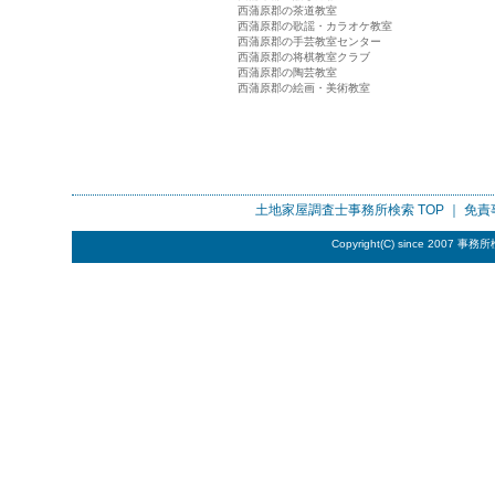
西蒲原郡の茶道教室
西蒲原郡の歌謡・カラオケ教室
西蒲原郡の手芸教室センター
西蒲原郡の将棋教室クラブ
西蒲原郡の陶芸教室
西蒲原郡の絵画・美術教室
土地家屋調査士事務所検索
TOP ｜
免責
Copyright(C) since 2007
事務所