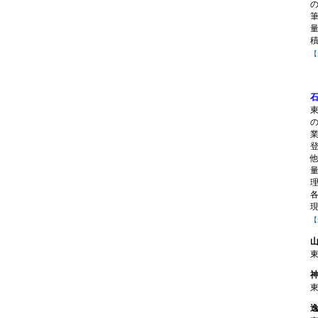
【
業
【