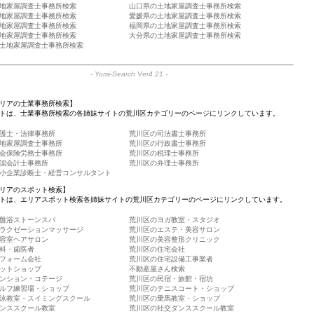
地家屋調査士事務所検索
山口県の土地家屋調査士事務所検索
地家屋調査士事務所検索
愛媛県の土地家屋調査士事務所検索
地家屋調査士事務所検索
福岡県の土地家屋調査士事務所検索
地家屋調査士事務所検索
大分県の土地家屋調査士事務所検索
土地家屋調査士事務所検索
-
Yomi-Search Ver4.21
-
リアの士業事務所検索】
トは、士業事務所検索の各姉妹サイトの荒川区カテゴリーのページにリンクしています。
護士・法律事務所
荒川区の司法書士事務所
地家屋調査士事務所
荒川区の行政書士事務所
会保険労務士事務所
荒川区の税理士事務所
認会計士事務所
荒川区の弁理士事務所
小企業診断士・経営コンサルタント
リアのスポット検索】
トは、エリアスポット検索各姉妹サイトの荒川区カテゴリーのページにリンクしています。
盤浴ストーンスパ
荒川区のヨガ教室・スタジオ
ラクゼーションマッサージ
荒川区のエステ・美容サロン
容室ヘアサロン
荒川区の美容整形クリニック
科・歯医者
荒川区の住宅会社
フォーム会社
荒川区の住宅設備工事業者
ットショップ
不動産屋さん検索
ンション・コテージ
荒川区の民宿・旅館・宿坊
ルフ練習場・ショップ
荒川区のテニスコート・ショップ
泳教室・スイミングスクール
荒川区の乗馬教室・ショップ
ンススクール教室
荒川区の社交ダンススクール教室