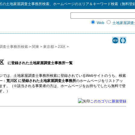
区
の
土地家屋調査士事務所検索
、ホームページのエリア＆キーワード検索（無料登
Web
土地家屋調査士
調査士事務所検索
>
関東
>
東京都
>
23区
>
区
に登録された土地家屋調査士事務所一覧
ジでは、土地家屋調査士事務所検索に登録されているWebサイトのうち、検索
ー：
荒川区 に登録された土地家屋調査士事務所
のホームページをリストアッ
ます。（※該当される事業者の方は、ホームページをお持ちでしたら無料で登
す。）
このカゴリに新規登録