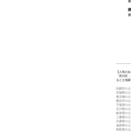
1
【人気のあ
「荒川区 
ると土地家
札幌市の土
宮城県の土
東京都の土
横浜市の土
千葉県の土
石川県の土
岐阜県の土
三重県の土
兵庫県の土
滋賀県の土
鳥取県の土