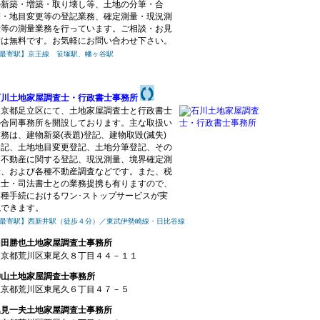
の新築・増築・取り壊し等、土地の分筆・合
筆・地目変更等の登記業務、確定測量・現況測
量等の測量業務を行っています。ご相談・お見
積は無料です。お気軽にお問い合わせ下さい。
最寄駅】京王線 笹塚駅、幡ヶ谷駅
石川土地家屋調査士・行政書士事務所
東京都足立区にて、土地家屋調査士と行政書士
の合同事務所を開設しております。主な取扱い
務は、建物新築(表題)登記、建物取毀(滅失)
登記、土地地目変更登記、土地分筆登記、その
他不動産に関する登記、現況測量、境界確定測
量、および各種不動産調査などです。また、税
理士・司法書士との業務提携も有りますので、
各種手続におけるワン･ストップサービスが実
現できます。
最寄駅】西新井駅（徒歩４分）／東武伊勢崎線・日比谷線
山田勝也土地家屋調査士事務所
東京都荒川区東尾久８丁目４４－１１
神山土地家屋調査士事務所
東京都荒川区東尾久６丁目４７－５
逸見一夫土地家屋調査士事務所