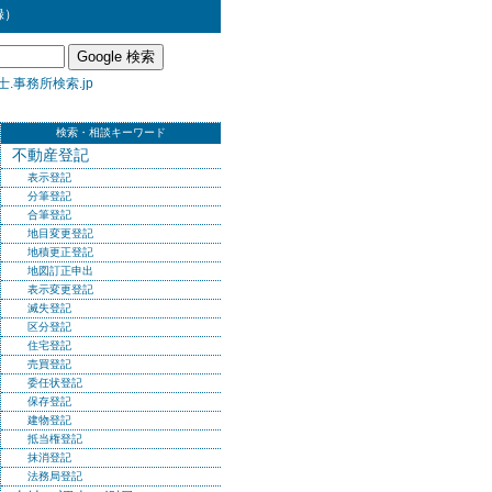
録）
.事務所検索.jp
検索・相談キーワード
不動産登記
表示登記
分筆登記
合筆登記
地目変更登記
地積更正登記
地図訂正申出
表示変更登記
滅失登記
区分登記
住宅登記
売買登記
委任状登記
保存登記
建物登記
抵当権登記
抹消登記
法務局登記