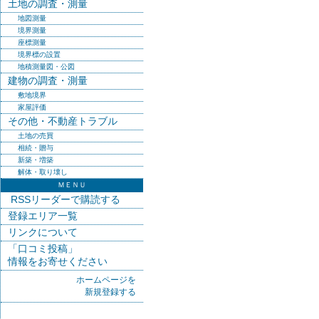
土地の調査・測量
地図測量
境界測量
座標測量
境界標の設置
地積測量図・公図
建物の調査・測量
敷地境界
家屋評価
その他・不動産トラブル
土地の売買
相続・贈与
新築・増築
解体・取り壊し
ＭＥＮＵ
RSSリーダーで購読する
登録エリア一覧
リンクについて
「口コミ投稿」
情報をお寄せください
ホームページを
新規登録する