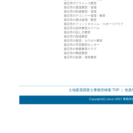
釜石市のフラメンコ教室
釜石市の柔道教室・道場
釜石市の剣道教室・道場
釜石市のテコンドー道場・教室
釜石市の拳法道場・教室
釜石市のフィットネスジム・スポーツクラブ
釜石市の語学教室スクール
釜石市の話し方教室
釜石市の茶道教室
釜石市の歌謡・カラオケ教室
釜石市の手芸教室センター
釜石市の将棋教室クラブ
釜石市の陶芸教室
釜石市の絵画・美術教室
土地家屋調査士事務所検索
TOP ｜
免責
Copyright(C) since 2007
事務所