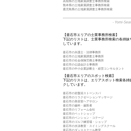
高知県の土地家屋調査士事務所検索
熊本県の土地家屋調査士事務所検索
鹿児島県の土地家屋調査士事務所検索
-
Yomi-Sear
【釜石市エリアの士業事務所検索】
下記のリストは、士業事務所検索の各姉妹
しています。
釜石市の弁護士・法律事務所
釜石市の土地家屋調査士事務所
釜石市の社会保険労務士事務所
釜石市の公認会計士事務所
釜石市の中小企業診断士・経営コンサルタント
【釜石市エリアのスポット検索】
下記のリストは、エリアスポット検索各姉
クしています。
釜石市の岩盤浴ストーンスパ
釜石市のリラクゼーションマッサージ
釜石市の美容室ヘアサロン
釜石市の歯科・歯医者
釜石市のリフォーム会社
釜石市のペットショップ
釜石市のペンション・コテージ
釜石市のゴルフ練習場・ショップ
釜石市の水泳教室・スイミングスクール
釜石市のダンススクール教室