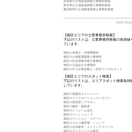
高知県の土地家屋調査士事務所検索
熊本県の土地家屋調査士事務所検索
鹿児島県の土地家屋調査士事務所検索
-
Yomi-Sear
【南区エリアの士業事務所検索】
下記のリストは、士業事務所検索の各姉妹
ています。
南区の弁護士・法律事務所
南区の土地家屋調査士事務所
南区の社会保険労務士事務所
南区の公認会計士事務所
南区の中小企業診断士・経営コンサルタント
【南区エリアのスポット検索】
下記のリストは、エリアスポット検索各姉
しています。
南区の岩盤浴ストーンスパ
南区のリラクゼーションマッサージ
南区の美容室ヘアサロン
南区の歯科・歯医者
南区のリフォーム会社
南区のペットショップ
南区のペンション・コテージ
南区のゴルフ練習場・ショップ
南区の水泳教室・スイミングスクール
南区のダンススクール教室