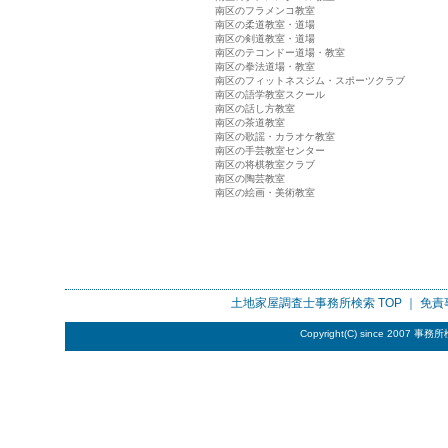
南区のフラメンコ教室
南区の柔道教室・道場
南区の剣道教室・道場
南区のテコンドー道場・教室
南区の拳法道場・教室
南区のフィットネスジム・スポーツクラブ
南区の語学教室スクール
南区の話し方教室
南区の茶道教室
南区の歌謡・カラオケ教室
南区の手芸教室センター
南区の将棋教室クラブ
南区の陶芸教室
南区の絵画・美術教室
土地家屋調査士事務所検索
TOP ｜
免責
Copyright(C) since 2007
事務所